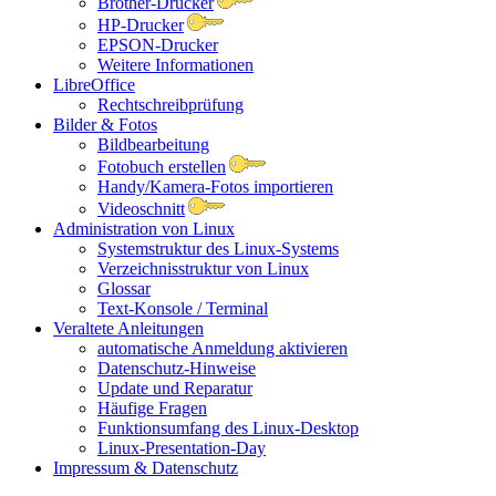
Brother-Drucker
HP-Drucker
EPSON-Drucker
Weitere Informationen
LibreOffice
Rechtschreibprüfung
Bilder & Fotos
Bildbearbeitung
Fotobuch erstellen
Handy/Kamera-Fotos importieren
Videoschnitt
Administration von Linux
Systemstruktur des Linux-Systems
Verzeichnisstruktur von Linux
Glossar
Text-Konsole / Terminal
Veraltete Anleitungen
automatische Anmeldung aktivieren
Datenschutz-Hinweise
Update und Reparatur
Häufige Fragen
Funktionsumfang des Linux-Desktop
Linux-Presentation-Day
Impressum & Datenschutz