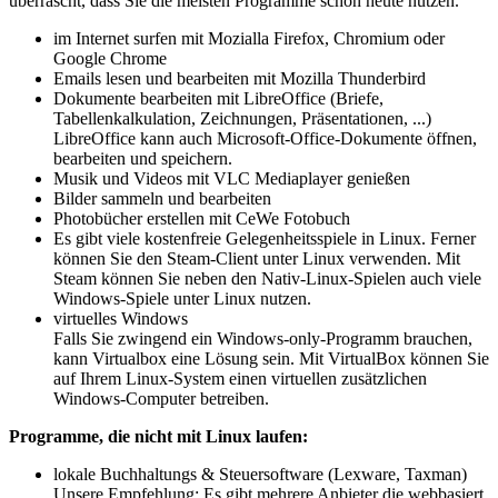
überrascht, dass Sie die meisten Programme schon heute nutzen.
im Internet surfen mit Mozialla Firefox, Chromium oder
Google Chrome
Emails lesen und bearbeiten mit Mozilla Thunderbird
Dokumente bearbeiten mit LibreOffice (Briefe,
Tabellenkalkulation, Zeichnungen, Präsentationen, ...)
LibreOffice kann auch Microsoft-Office-Dokumente öffnen,
bearbeiten und speichern.
Musik und Videos mit VLC Mediaplayer genießen
Bilder sammeln und bearbeiten
Photobücher erstellen mit CeWe Fotobuch
Es gibt viele kostenfreie Gelegenheitsspiele in Linux. Ferner
können Sie den Steam-Client unter Linux verwenden. Mit
Steam können Sie neben den Nativ-Linux-Spielen auch viele
Windows-Spiele unter Linux nutzen.
virtuelles Windows
Falls Sie zwingend ein Windows-only-Programm brauchen,
kann Virtualbox eine Lösung sein. Mit VirtualBox können Sie
auf Ihrem Linux-System einen virtuellen zusätzlichen
Windows-Computer betreiben.
Programme, die nicht mit Linux laufen:
lokale Buchhaltungs & Steuersoftware (Lexware, Taxman)
Unsere Empfehlung: Es gibt mehrere Anbieter die webbasiert