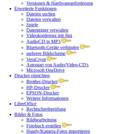
Versionen & Hardwareanforderung
Erweiterte Funktionen
Dateien suchen
Dateien verwalten
Spiele
Datenträger verwalten
Videokonferenz mit Jitsi
AudioCD in MP3
Bluetooth-Geräte verbinden
mehrere Bildschirme
VeraCrypt
Autostart von Audio/Video-CD's
Microsoft OneDrive
Drucker einrichten
Brother-Drucker
HP-Drucker
EPSON-Drucker
Weitere Informationen
LibreOffice
Rechtschreibprüfung
Bilder & Fotos
Bildbearbeitung
Fotobuch erstellen
Handy/Kamera-Fotos importieren