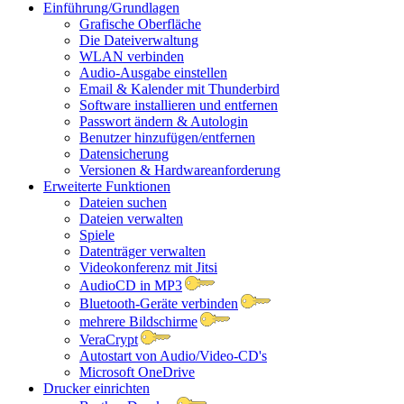
Einführung/Grundlagen
Grafische Oberfläche
Die Dateiverwaltung
WLAN verbinden
Audio-Ausgabe einstellen
Email & Kalender mit Thunderbird
Software installieren und entfernen
Passwort ändern & Autologin
Benutzer hinzufügen/entfernen
Datensicherung
Versionen & Hardwareanforderung
Erweiterte Funktionen
Dateien suchen
Dateien verwalten
Spiele
Datenträger verwalten
Videokonferenz mit Jitsi
AudioCD in MP3
Bluetooth-Geräte verbinden
mehrere Bildschirme
VeraCrypt
Autostart von Audio/Video-CD's
Microsoft OneDrive
Drucker einrichten