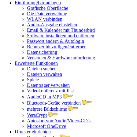
Einführung/Grundlagen
Grafische Oberfläche
Die Dateiverwaltung
WLAN verbinden
Audio-Ausgabe einstellen
Email & Kalender mit Thunderbird
Software installieren und entfernen
Passwort ändern & Autologin
Benutzer hinzufügen/entfernen
Datensicherung
Versionen & Hardwareanforderung
Erweiterte Funktionen
Dateien suchen
Dateien verwalten
Spiele
Datenträger verwalten
Videokonferenz mit Jitsi
AudioCD in MP3
Bluetooth-Geräte verbinden
mehrere Bildschirme
VeraCrypt
Autostart von Audio/Video-CD's
Microsoft OneDrive
Drucker einrichten