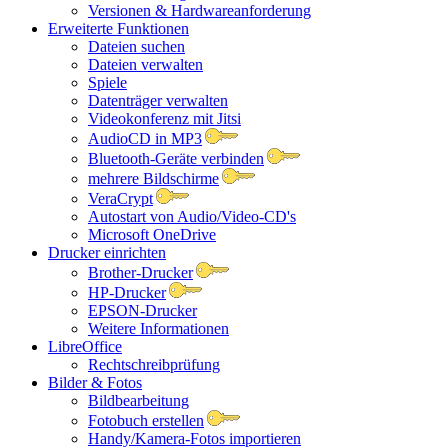
Versionen & Hardwareanforderung
Erweiterte Funktionen
Dateien suchen
Dateien verwalten
Spiele
Datenträger verwalten
Videokonferenz mit Jitsi
AudioCD in MP3
Bluetooth-Geräte verbinden
mehrere Bildschirme
VeraCrypt
Autostart von Audio/Video-CD's
Microsoft OneDrive
Drucker einrichten
Brother-Drucker
HP-Drucker
EPSON-Drucker
Weitere Informationen
LibreOffice
Rechtschreibprüfung
Bilder & Fotos
Bildbearbeitung
Fotobuch erstellen
Handy/Kamera-Fotos importieren