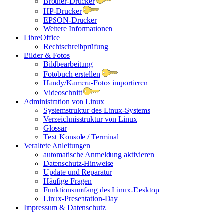
Brother-Drucker
HP-Drucker
EPSON-Drucker
Weitere Informationen
LibreOffice
Rechtschreibprüfung
Bilder & Fotos
Bildbearbeitung
Fotobuch erstellen
Handy/Kamera-Fotos importieren
Videoschnitt
Administration von Linux
Systemstruktur des Linux-Systems
Verzeichnisstruktur von Linux
Glossar
Text-Konsole / Terminal
Veraltete Anleitungen
automatische Anmeldung aktivieren
Datenschutz-Hinweise
Update und Reparatur
Häufige Fragen
Funktionsumfang des Linux-Desktop
Linux-Presentation-Day
Impressum & Datenschutz