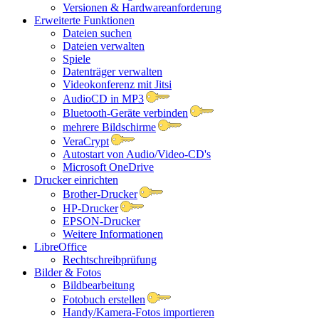
Versionen & Hardwareanforderung
Erweiterte Funktionen
Dateien suchen
Dateien verwalten
Spiele
Datenträger verwalten
Videokonferenz mit Jitsi
AudioCD in MP3
Bluetooth-Geräte verbinden
mehrere Bildschirme
VeraCrypt
Autostart von Audio/Video-CD's
Microsoft OneDrive
Drucker einrichten
Brother-Drucker
HP-Drucker
EPSON-Drucker
Weitere Informationen
LibreOffice
Rechtschreibprüfung
Bilder & Fotos
Bildbearbeitung
Fotobuch erstellen
Handy/Kamera-Fotos importieren