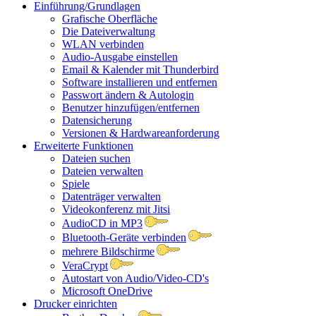
Einführung/Grundlagen
Grafische Oberfläche
Die Dateiverwaltung
WLAN verbinden
Audio-Ausgabe einstellen
Email & Kalender mit Thunderbird
Software installieren und entfernen
Passwort ändern & Autologin
Benutzer hinzufügen/entfernen
Datensicherung
Versionen & Hardwareanforderung
Erweiterte Funktionen
Dateien suchen
Dateien verwalten
Spiele
Datenträger verwalten
Videokonferenz mit Jitsi
AudioCD in MP3
Bluetooth-Geräte verbinden
mehrere Bildschirme
VeraCrypt
Autostart von Audio/Video-CD's
Microsoft OneDrive
Drucker einrichten