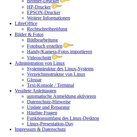
Brother-Drucker
HP-Drucker
EPSON-Drucker
Weitere Informationen
LibreOffice
Rechtschreibprüfung
Bilder & Fotos
Bildbearbeitung
Fotobuch erstellen
Handy/Kamera-Fotos importieren
Videoschnitt
Administration von Linux
Systemstruktur des Linux-Systems
Verzeichnisstruktur von Linux
Glossar
Text-Konsole / Terminal
Veraltete Anleitungen
automatische Anmeldung aktivieren
Datenschutz-Hinweise
Update und Reparatur
Häufige Fragen
Funktionsumfang des Linux-Desktop
Linux-Presentation-Day
Impressum & Datenschutz