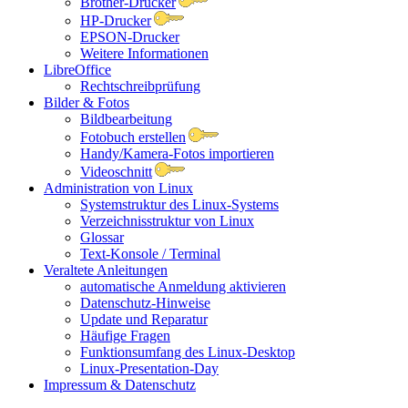
Brother-Drucker
HP-Drucker
EPSON-Drucker
Weitere Informationen
LibreOffice
Rechtschreibprüfung
Bilder & Fotos
Bildbearbeitung
Fotobuch erstellen
Handy/Kamera-Fotos importieren
Videoschnitt
Administration von Linux
Systemstruktur des Linux-Systems
Verzeichnisstruktur von Linux
Glossar
Text-Konsole / Terminal
Veraltete Anleitungen
automatische Anmeldung aktivieren
Datenschutz-Hinweise
Update und Reparatur
Häufige Fragen
Funktionsumfang des Linux-Desktop
Linux-Presentation-Day
Impressum & Datenschutz