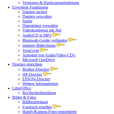
Versionen & Hardwareanforderung
Erweiterte Funktionen
Dateien suchen
Dateien verwalten
Spiele
Datenträger verwalten
Videokonferenz mit Jitsi
AudioCD in MP3
Bluetooth-Geräte verbinden
mehrere Bildschirme
VeraCrypt
Autostart von Audio/Video-CD's
Microsoft OneDrive
Drucker einrichten
Brother-Drucker
HP-Drucker
EPSON-Drucker
Weitere Informationen
LibreOffice
Rechtschreibprüfung
Bilder & Fotos
Bildbearbeitung
Fotobuch erstellen
Handy/Kamera-Fotos importieren