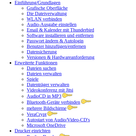
Einführung/Grundlagen
Grafische Oberfläche
Die Dateiverwaltung
WLAN verbinden
Audio-Ausgabe einstellen
Email & Kalender mit Thunderbird
Software installieren und entfernen
Passwort ändern & Autologin
Benutzer hinzufügen/entfernen
Datensicherung
Versionen & Hardwareanforderung
Erweiterte Funktionen
Dateien suchen
Dateien verwalten
Spiele
Datenträger verwalten
Videokonferenz mit Jitsi
AudioCD in MP3
Bluetooth-Geräte verbinden
mehrere Bildschirme
VeraCrypt
Autostart von Audio/Video-CD's
Microsoft OneDrive
Drucker einrichten